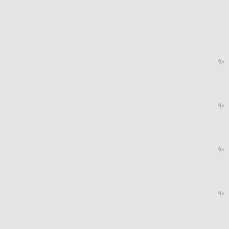
✨
✨
✨
✨