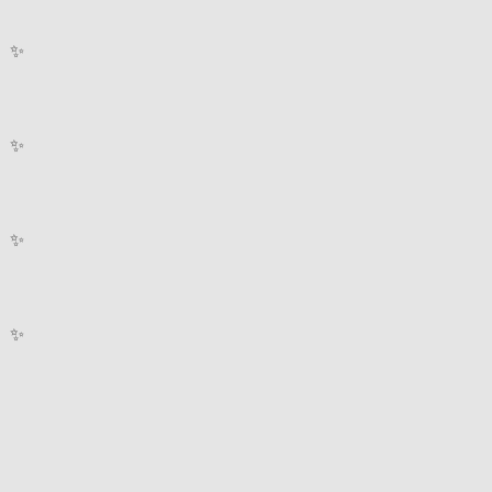
✨
✨
✨
✨
.